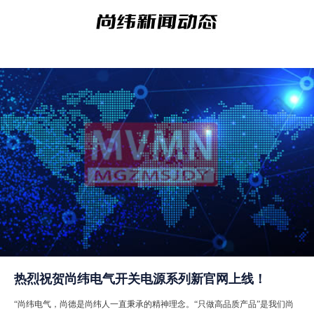
热烈祝贺尚纬电气开关电源系列新官网上线！
“尚纬电气，尚德是尚纬人一直秉承的精神理念。“只做高品质产品”是我们尚