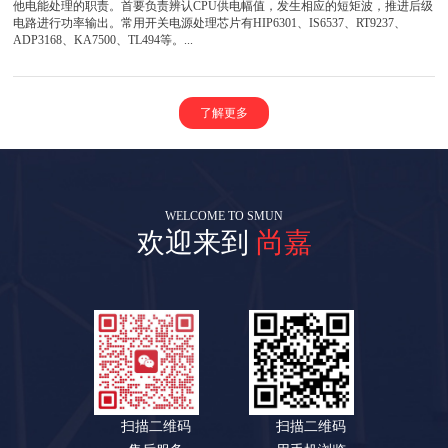
他电能处理的职责。首要负责辨认CPU供电幅值，发生相应的短矩波，推进后级
电路进行功率输出。常用开关电源处理芯片有HIP6301、IS6537、RT9237、
ADP3168、KA7500、TL494等。...
了解更多
WELCOME TO SMUN
欢迎来到
尚嘉
扫描二维码
扫描二维码