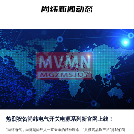
热烈祝贺尚纬电气开关电源系列新官网上线！
“尚纬电气，尚德是尚纬人一直秉承的精神理念。“只做高品质产品”是我们尚