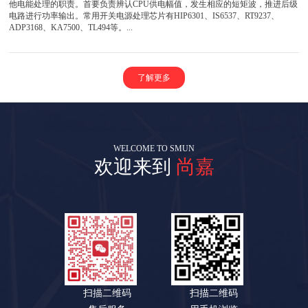
他电能处理的职责。首要负责辨认CPU供电幅值，发生相应的短矩波，推进后级
电路进行功率输出。常用开关电源处理芯片有HIP6301、IS6537、RT9237、
ADP3168、KA7500、TL494等。...
了解更多
WELCOME TO SMUN
欢迎来到
尚嘉
扫描二维码
扫描二维码