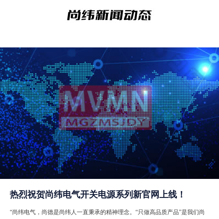
热烈祝贺尚纬电气开关电源系列新官网上线！
“尚纬电气，尚德是尚纬人一直秉承的精神理念。“只做高品质产品”是我们尚