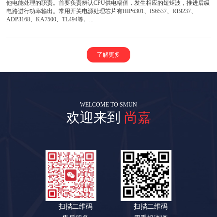
他电能处理的职责。首要负责辨认CPU供电幅值，发生相应的短矩波，推进后级
电路进行功率输出。常用开关电源处理芯片有HIP6301、IS6537、RT9237、
ADP3168、KA7500、TL494等。...
了解更多
WELCOME TO SMUN
欢迎来到
尚嘉
扫描二维码
扫描二维码