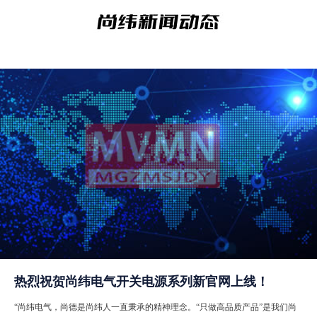
热烈祝贺尚纬电气开关电源系列新官网上线！
“尚纬电气，尚德是尚纬人一直秉承的精神理念。“只做高品质产品”是我们尚