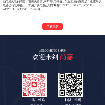
他电能处理的职责。首要负责辨认CPU供电幅值，发生相应的短矩波，推进后级
电路进行功率输出。常用开关电源处理芯片有HIP6301、IS6537、RT9237、
ADP3168、KA7500、TL494等。...
了解更多
WELCOME TO SMUN
欢迎来到
尚嘉
扫描二维码
扫描二维码