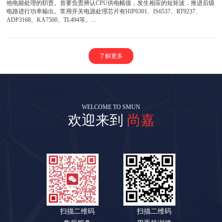
他电能处理的职责。首要负责辨认CPU供电幅值，发生相应的短矩波，推进后级
电路进行功率输出。常用开关电源处理芯片有HIP6301、IS6537、RT9237、
ADP3168、KA7500、TL494等。...
了解更多
WELCOME TO SMUN
欢迎来到
尚嘉
扫描二维码
扫描二维码