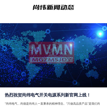
热烈祝贺尚纬电气开关电源系列新官网上线！
“尚纬电气，尚德是尚纬人一直秉承的精神理念。“只做高品质产品”是我们尚