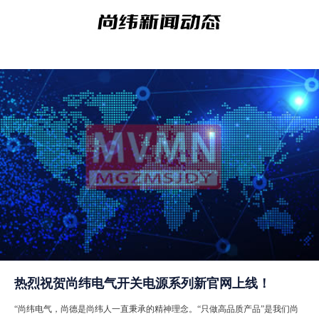
热烈祝贺尚纬电气开关电源系列新官网上线！
“尚纬电气，尚德是尚纬人一直秉承的精神理念。“只做高品质产品”是我们尚