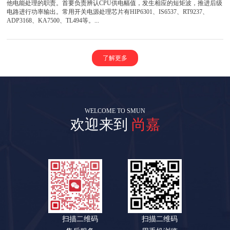
他电能处理的职责。首要负责辨认CPU供电幅值，发生相应的短矩波，推进后级
电路进行功率输出。常用开关电源处理芯片有HIP6301、IS6537、RT9237、
ADP3168、KA7500、TL494等。...
了解更多
WELCOME TO SMUN
欢迎来到
尚嘉
扫描二维码
扫描二维码