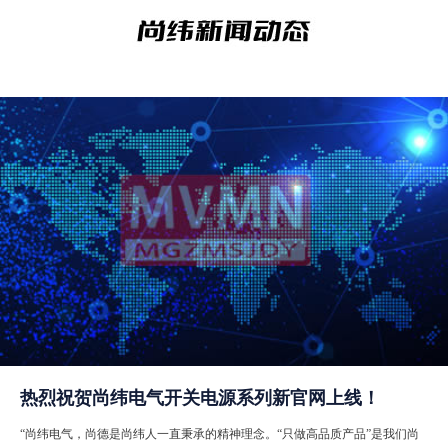
热烈祝贺尚纬电气开关电源系列新官网上线！
“尚纬电气，尚德是尚纬人一直秉承的精神理念。“只做高品质产品”是我们尚