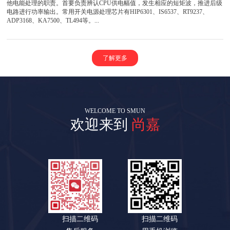
他电能处理的职责。首要负责辨认CPU供电幅值，发生相应的短矩波，推进后级
电路进行功率输出。常用开关电源处理芯片有HIP6301、IS6537、RT9237、
ADP3168、KA7500、TL494等。...
了解更多
WELCOME TO SMUN
欢迎来到
尚嘉
扫描二维码
扫描二维码