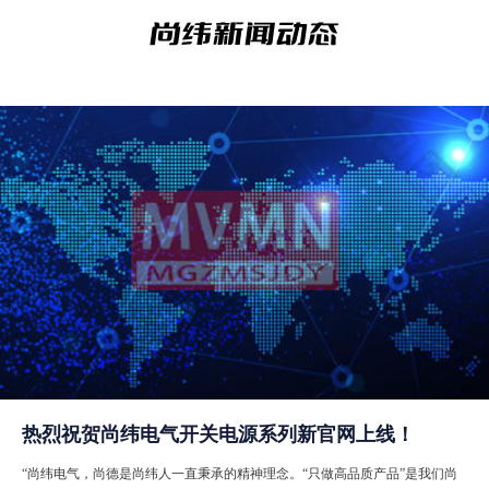
热烈祝贺尚纬电气开关电源系列新官网上线！
“尚纬电气，尚德是尚纬人一直秉承的精神理念。“只做高品质产品”是我们尚