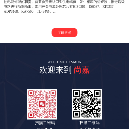
他电能处理的职责。首要负责辨认CPU供电幅值，发生相应的短矩波，推进后级
电路进行功率输出。常用开关电源处理芯片有HIP6301、IS6537、RT9237、
ADP3168、KA7500、TL494等。...
了解更多
WELCOME TO SMUN
欢迎来到
尚嘉
扫描二维码
扫描二维码