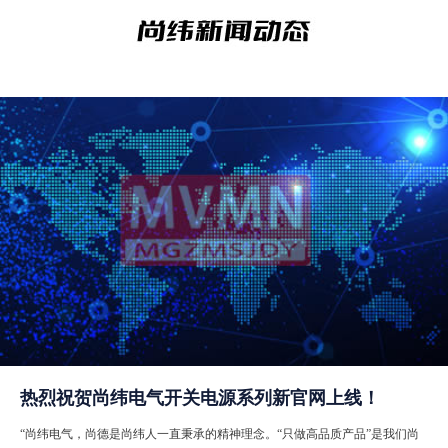
热烈祝贺尚纬电气开关电源系列新官网上线！
“尚纬电气，尚德是尚纬人一直秉承的精神理念。“只做高品质产品”是我们尚