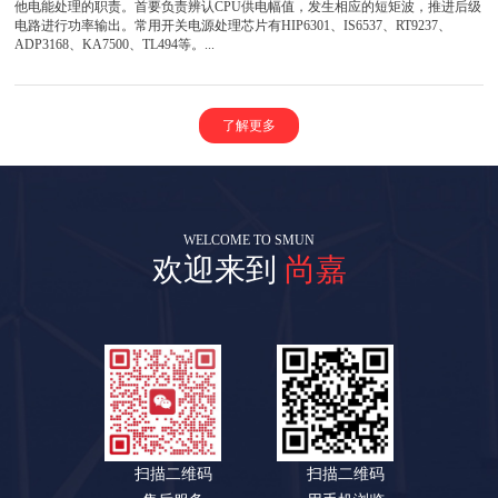
他电能处理的职责。首要负责辨认CPU供电幅值，发生相应的短矩波，推进后级
电路进行功率输出。常用开关电源处理芯片有HIP6301、IS6537、RT9237、
ADP3168、KA7500、TL494等。...
了解更多
WELCOME TO SMUN
欢迎来到
尚嘉
扫描二维码
扫描二维码