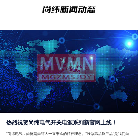
热烈祝贺尚纬电气开关电源系列新官网上线！
“尚纬电气，尚德是尚纬人一直秉承的精神理念。“只做高品质产品”是我们尚