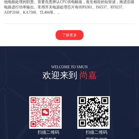
他电能处理的职责。首要负责辨认CPU供电幅值，发生相应的短矩波，推进后级
电路进行功率输出。常用开关电源处理芯片有HIP6301、IS6537、RT9237、
ADP3168、KA7500、TL494等。...
了解更多
WELCOME TO SMUN
欢迎来到
尚嘉
扫描二维码
扫描二维码