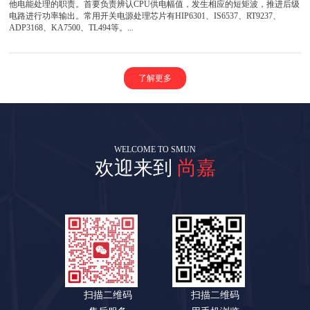
他电能处理的职责。首要负责辨认CPU供电幅值，发生相应的短矩波，推进后级
电路进行功率输出。常用开关电源处理芯片有HIP6301、IS6537、RT9237、
ADP3168、KA7500、TL494等。...
了解更多
WELCOME TO SMUN
欢迎来到
尚嘉
扫描二维码
扫描二维码