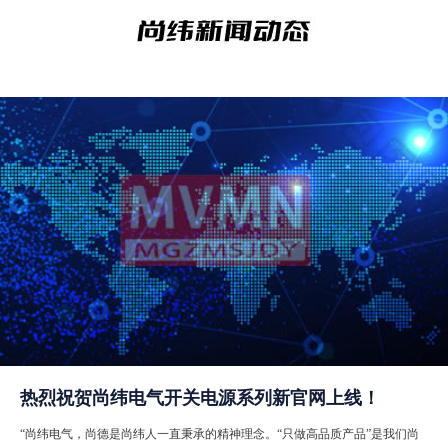
热烈祝贺尚纬电气开关电源系列新官网上线！
“尚纬电气，尚德是尚纬人一直秉承的精神理念。“只做高品质产品”是我们尚